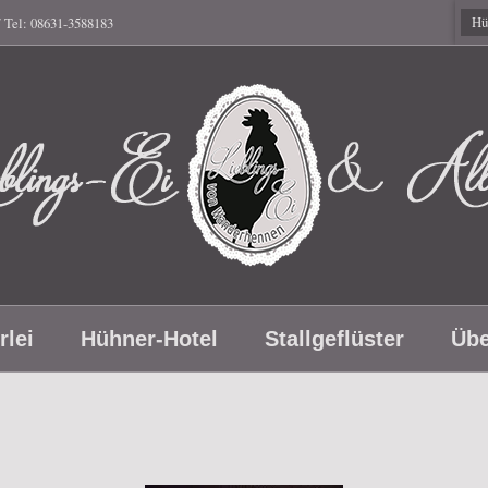
Hü
/ Tel: 08631-3588183
eblings-
rlei
Hühner-Hotel
Stallgeflüster
Übe