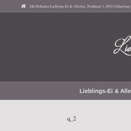
Skip
24h Hofladen Lieblings-Ei & Allerlei, Neuhäusl 1, 84513 Erharting 
to
content
Li
Secondary
Ei
Lieblings-Ei & Alle
Navigation
Menu
q_2