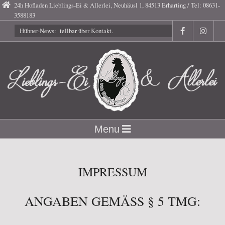
Skip
24h Hofladen Lieblings-Ei & Allerlei, Neuhäusl 1, 84513 Erharting / Tel: 08631-
3588183
to
Gutscheine bestellbar über Kontakt.
Hühner-News:
content
Lieblings-
Secondary
Menu
Navigation
Ei
Menu
IMPRESSUM
ANGABEN GEMÄSS § 5 TMG: