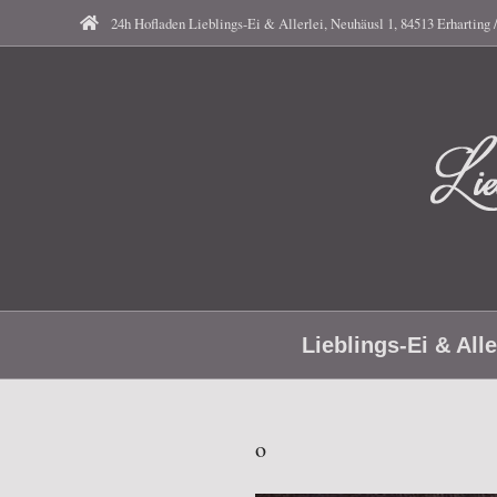
Skip
24h Hofladen Lieblings-Ei & Allerlei, Neuhäusl 1, 84513 Erharting 
to
content
Li
Secondary
Ei
Lieblings-Ei & Alle
Navigation
Menu
o