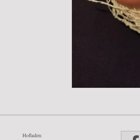
2018-
03-
11
Hofladen: