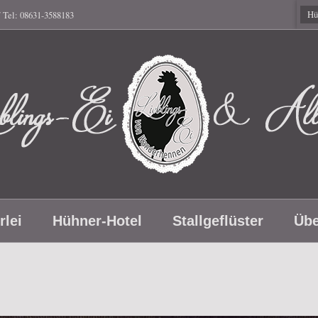
Gutscheine
Hü
/ Tel: 08631-3588183
eblings-
rlei
Hühner-Hotel
Stallgeflüster
Übe