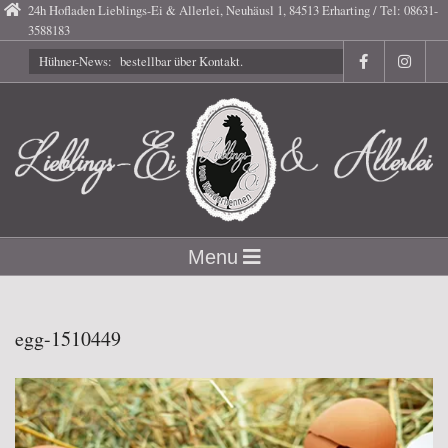
Skip
24h Hofladen Lieblings-Ei & Allerlei, Neuhäusl 1, 84513 Erharting / Tel: 08631-
3588183
to
Hühner-News:
Gutscheine bestellbar über Kontakt.
content
Lieblings-
Secondary
Menu
Navigation
Ei
Menu
egg-1510449