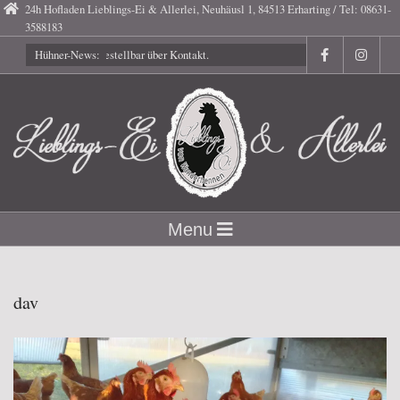
Skip
24h Hofladen Lieblings-Ei & Allerlei, Neuhäusl 1, 84513 Erharting / Tel: 08631-
3588183
to
Gutscheine bestellbar über Kontakt.
Hühner-News:
content
Lieblings-
Secondary
Menu
Navigation
Ei
Menu
dav