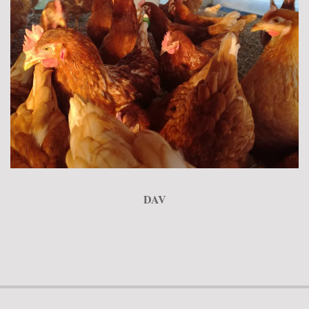
DAV
2018-
03-
12