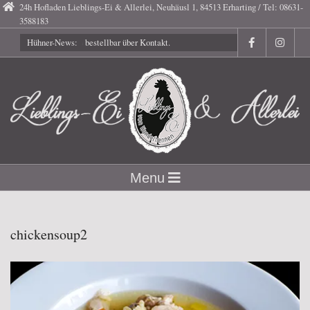
Skip
24h Hofladen Lieblings-Ei & Allerlei, Neuhäusl 1, 84513 Erharting / Tel: 08631-
3588183
to
Hühner-News:
Gutscheine bestellbar über Kontakt.
content
Lieblings-
Secondary
Menu
Navigation
Ei
Menu
chickensoup2