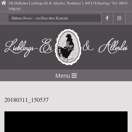
Skip
24h Hofladen Lieblings-Ei & Allerlei, Neuhäusl 1, 84513 Erharting / Tel: 08631-
3588183
to
Gutscheine bestellbar über Kontakt.
Hühner-News:
content
Lieblings-
Secondary
Menu
Navigation
Ei
Menu
20180311_150537