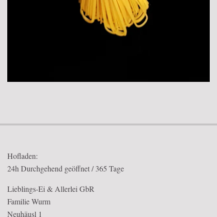
2018-
03-
12
Hofladen:
24h Durchgehend geöffnet / 365 Tage
Lieblings-Ei & Allerlei GbR
Familie Wurm
Neuhäusl 1