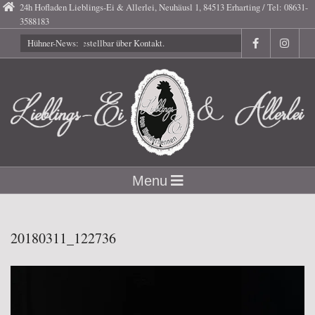
Skip
24h Hofladen Lieblings-Ei & Allerlei, Neuhäusl 1, 84513 Erharting / Tel: 08631-
3588183
to
Gutscheine bestellbar über Kontakt.
Hühner-News:
content
Lieblings-
Secondary
Menu
Navigation
Ei
Menu
20180311_122736