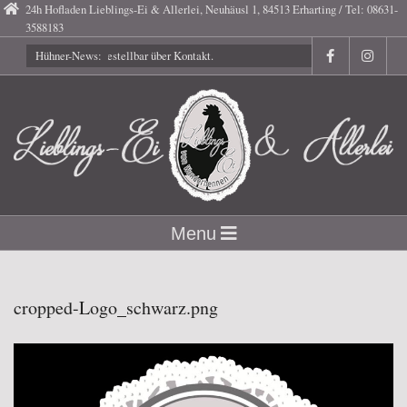
Skip
24h Hofladen Lieblings-Ei & Allerlei, Neuhäusl 1, 84513 Erharting / Tel: 08631-
3588183
to
Gutscheine bestellbar über Kontakt.
Hühner-News:
content
Lieblings-
Secondary
Menu
Navigation
Ei
Menu
cropped-Logo_schwarz.png